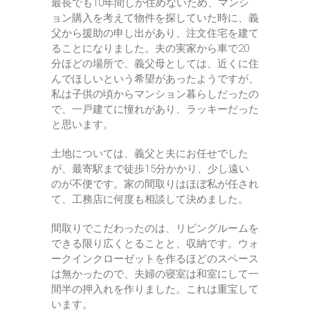
最長でも10年間しか住めないため、マンシ
ョン購入を考えて物件を探していた時に、義
父から援助の申し出があり、注文住宅を建て
ることになりました。夫の実家から車で20
分ほどの場所で、義父母としては、近くに住
んでほしいという希望があったようですが、
私は子供の頃からマンション暮らしだったの
で、一戸建てに憧れがあり、ラッキーだった
と思います。
土地については、義父と夫にお任せでした
が、最寄駅まで徒歩15分かかり、少し遠い
のが不便です。家の間取りはほぼ私が任され
て、工務店に何度も相談して決めました。
間取りでこだわったのは、リビングルームを
できる限り広くとることと、収納です。ウォ
ークインクローゼットを作るほどのスペース
は無かったので、夫婦の寝室は和室にして一
間半の押入れを作りました。これは重宝して
います。